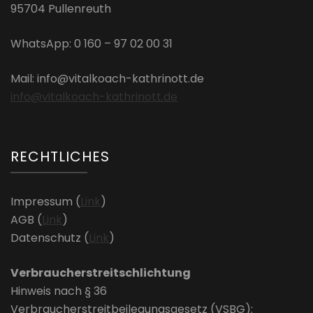
95704 Pullenreuth
WhatsApp: 0 160 – 97 02 00 31
Mail: info@vitalkoach-kathrinott.de
info@vitalkoach-kathrinott.de
RECHTLICHES
Impressum (
Link
)
AGB (
Link
)
Datenschutz (
Link
)
Verbraucherstreitschlichtung
Hinweis nach § 36
Verbraucherstreitbeilegungsgesetz (VSBG):