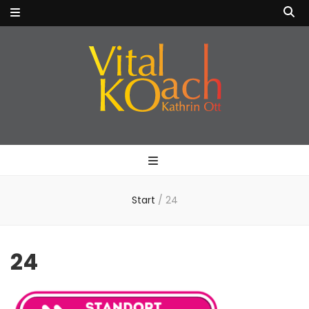
VitalKOach
Fitness für Körper & Geist
Kathrin Ott
Start
/
24
24