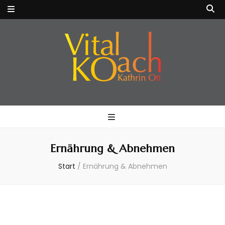
VitalKOach
Fitness für Körper & Geist
Kathrin Ott
Ernährung & Abnehmen
Start
/
Ernährung & Abnehmen