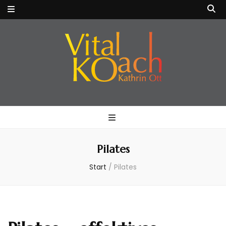
VitalKOach
Fitness für Körper & Geist
Kathrin Ott
Pilates
Start
/
Pilates