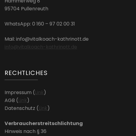
Hammerweg 8
95704 Pullenreuth
WhatsApp: 0 160 – 97 02 00 31
Mail: info@vitalkoach-kathrinott.de
info@vitalkoach-kathrinott.de
RECHTLICHES
Impressum (
Link
)
AGB (
Link
)
Datenschutz (
Link
)
Verbraucherstreitschlichtung
Hinweis nach § 36