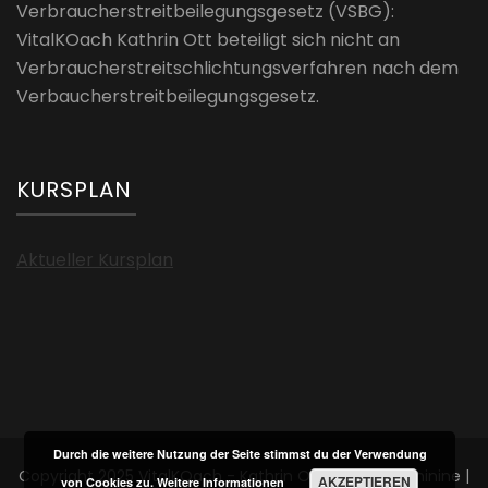
Verbraucherstreitbeilegungsgesetz (VSBG):
VitalKOach Kathrin Ott beteiligt sich nicht an
Verbraucherstreitschlichtungsverfahren nach dem
Verbaucherstreitbeilegungsgesetz.
KURSPLAN
Aktueller Kursplan
Durch die weitere Nutzung der Seite stimmst du der Verwendung
Copyright 2025 VitalKOach - Kathrin Ott
Blossom Feminine |
AKZEPTIEREN
von Cookies zu.
Weitere Informationen