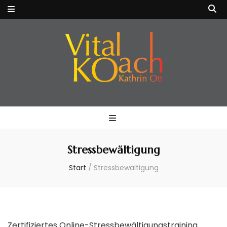
VitalKOach
Fitness für Körper & Geist
Kathrin Ott
Stressbewältigung
Start
/
Stressbewältigung
Zertifiziertes Online-Stressbewältigungstraining