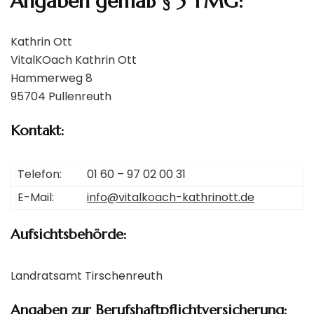
Angaben gemäß § 5 TMG:
Kathrin Ott
VitalKOach Kathrin Ott
Hammerweg 8
95704 Pullenreuth
Kontakt:
Telefon:
01 60 – 97 02 00 31
E-Mail:
info@vitalkoach-kathrinott.de
Aufsichtsbehörde:
Landratsamt Tirschenreuth
Angaben zur Berufshaftpflichtversicherung: