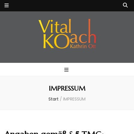
VitalKOach
Fitness für Körper & Geist
Kathrin Ott
IMPRESSUM
Start
/
IMPRESSUM