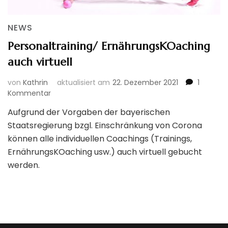
NEWS
Personaltraining/ ErnährungsKOaching
auch virtuell
von
Kathrin
aktualisiert am
22. Dezember 2021
1
zu
Kommentar
Personaltraining/
Aufgrund der Vorgaben der bayerischen
ErnährungsKOaching
Staatsregierung bzgl. Einschränkung von Corona
auch
virtuell
können alle individuellen Coachings (Trainings,
ErnährungsKOaching usw.) auch virtuell gebucht
werden.