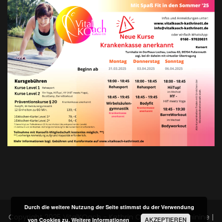
Durch die weitere Nutzung der Seite stimmst du der Verwendung
Copyright 2025 VitalKOach - Kathrin Ott
Blossom Feminine |
AKZEPTIEREN
von Cookies zu.
Weitere Informationen