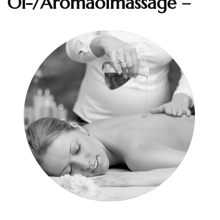
Öl-/Aromaölmassage –