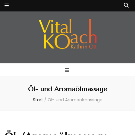
VitalKOach
Fitness für Körper & Geist
Kathrin Ott
Öl- und Aromaölmassage
Start
/
Öl- und Aromaölmassage