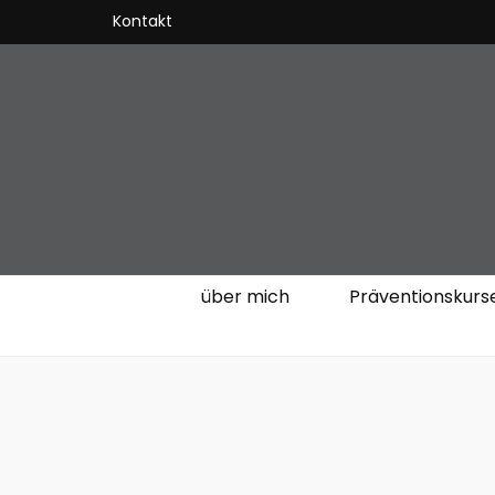
Kontakt
VitalKOach 
Fitness für Körper & Geist
über mich
Präventionskurs