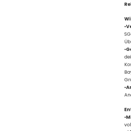
Re
Wi
•
V
SG
Üb
•
G
de
Ko
Ba
Gr
•
A
An
En
•
M
vol