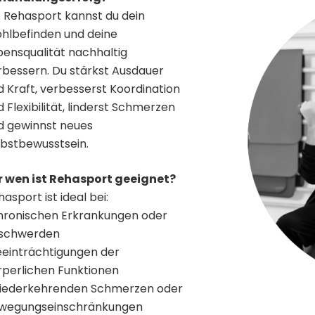
NEWS
t Rehasport kannst du dein
Neuer Kursraum ab Nov 2023
hlbefinden und deine
bensqualität nachhaltig
rbessern. Du stärkst Ausdauer
d Kraft, verbesserst Koordination
 Flexibilität, linderst Schmerzen
d gewinnst neues
lbstbewusstsein.
r wen ist Rehasport geeignet?
asport ist ideal bei:
hronischen Erkrankungen oder
schwerden
eeinträchtigungen der
rperlichen Funktionen
iederkehrenden Schmerzen oder
wegungseinschränkungen