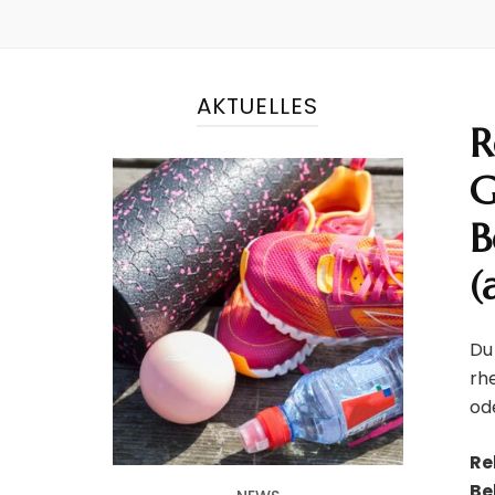
AKTUELLES
R
G
B
(
Du
rh
NEWS
od
Kursplan ab März 2025
Re
Be