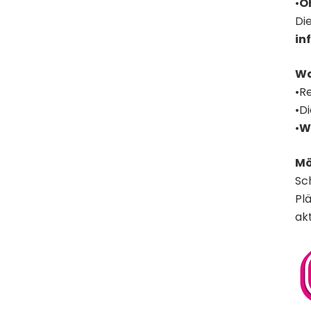
•
O
Di
in
Wa
•R
•D
•
W
Mö
Sc
Pl
ak