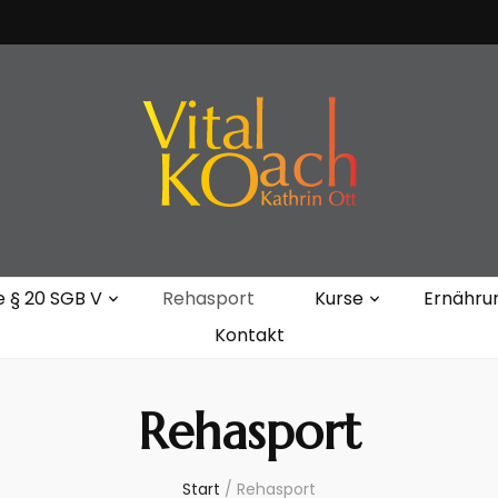
Kathrin Ott
e § 20 SGB V
Rehasport
Kurse
Ernähru
Kontakt
Rehasport
Start
/
Rehasport