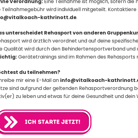
hne Verordnung:
Eine Teilnahme ist möglich, sofern die
e Teilnahmegebühr wird individuell mitgeteilt. Kontaktiere
fo@vitalkoach-kathrinott.de
.
s unterscheidet Rehasport von anderen Gruppenkur
ehasport wird ärztlich verordnet und auf deine spezifis
ie Qualität wird durch den Behindertensportverband und qua
ichtig:
Gerätetrainings sind im Rahmen des Rehasports n
chtest du teilnehmen?
hreibe mir eine E-Mail an
info@vitalkoach-kathrinott.
ätze sind aufgrund der geltenden Rehasportverordnung beg
tiv(er) zu leben und etwas für deine Gesundheit und dein