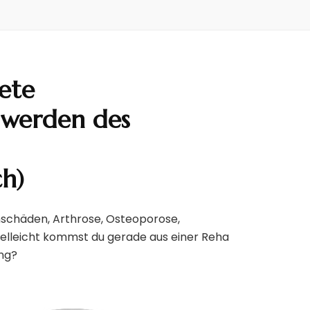
ete
hwerden des
ch)
chäden, Arthrose, Osteoporose,
elleicht kommst du gerade aus einer Reha
NEWS
ng?
Kursplan ab März 2025