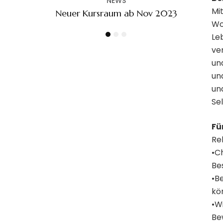
Mi
b Nov 2023
Wo
Le
ve
un
und
un
Se
Fü
Reh
•C
Be
•B
kö
•W
Be