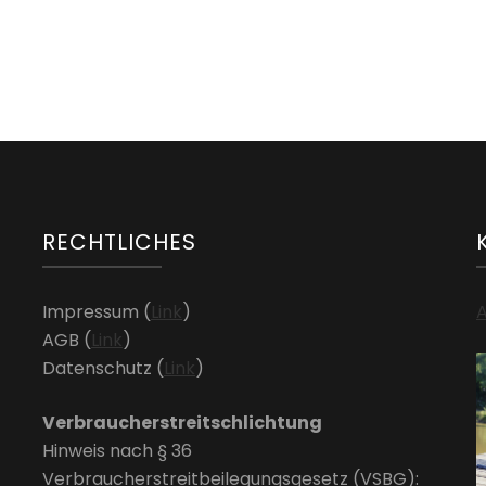
RECHTLICHES
Impressum (
Link
)
A
AGB (
Link
)
Datenschutz (
Link
)
Verbraucherstreitschlichtung
Hinweis nach § 36
Verbraucherstreitbeilegungsgesetz (VSBG):