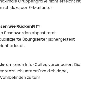
 maximale Gruppengröße nicht erreicht ist.
 mich dazu per E-Mail unter
sen wie RückenFIT?
chen Beschwerden abgestimmt.
lifizierte Übungsleiter sichergestellt.
icht erlaubt.
de
, um einen Info-Call zu vereinbaren. Die
renzt. Ich unterstütze dich dabei,
 Wohlbefinden zu tun!