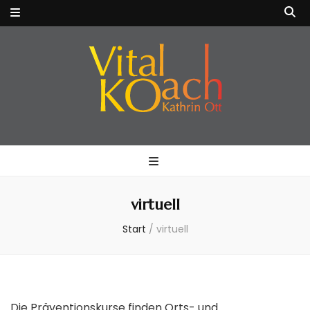
VitalKOach
Fitness für Körper & Geist
Kathrin Ott
virtuell
Start
/
virtuell
Die Präventionskurse finden Orts- und