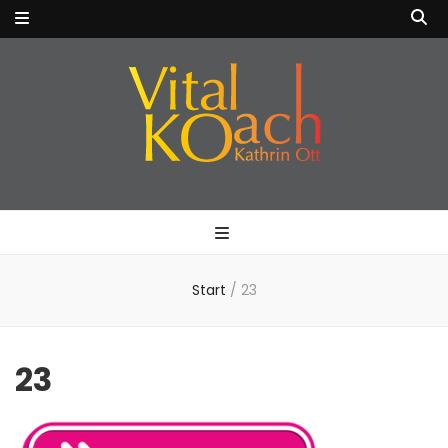
VitalKOach
Fitness für Körper & Geist
Kathrin Ott
Start
/
23
23