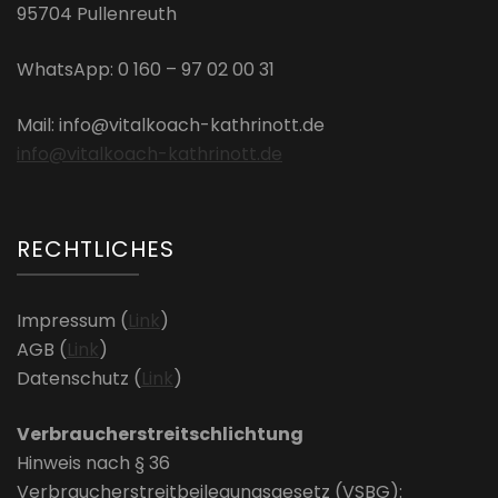
95704 Pullenreuth
WhatsApp: 0 160 – 97 02 00 31
Mail: info@vitalkoach-kathrinott.de
info@vitalkoach-kathrinott.de
RECHTLICHES
Impressum (
Link
)
AGB (
Link
)
Datenschutz (
Link
)
Verbraucherstreitschlichtung
Hinweis nach § 36
Verbraucherstreitbeilegungsgesetz (VSBG):