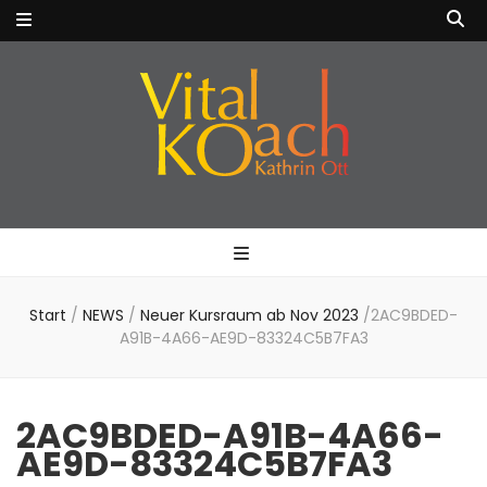
VitalKOach
Fitness für Körper & Geist
Kathrin Ott
Start
/
NEWS
/
Neuer Kursraum ab Nov 2023
/
2AC9BDED-
A91B-4A66-AE9D-83324C5B7FA3
2AC9BDED-A91B-4A66-
AE9D-83324C5B7FA3