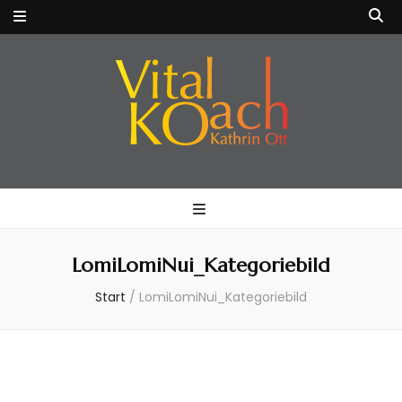
VitalKOach
Fitness für Körper & Geist
Kathrin Ott
LomiLomiNui_Kategoriebild
Start
/
LomiLomiNui_Kategoriebild