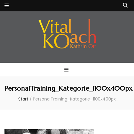
VitalKOach
Fitness für Körper & Geist
Kathrin Ott
PersonalTraining_Kategorie_1100x400px
Start
/
PersonalTraining_Kategorie_1100x400px