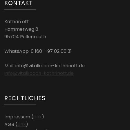
KONTAKT
Kathrin ott
Hammerweg 8
95704 Pullenreuth
WhatsApp: 0 160 – 97 02 00 31
Mail: info@vitalkoach-kathrinott.de
info@vitalkoach-kathrinott.de
RECHTLICHES
Impressum (
Link
)
AGB (
Link
)