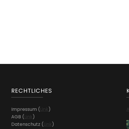
NEWS
Neuer Kursraum ab Nov 2023
RECHTLICHES
Impressum (
Link
)
A
AGB (
Link
)
Datenschutz (
Link
)