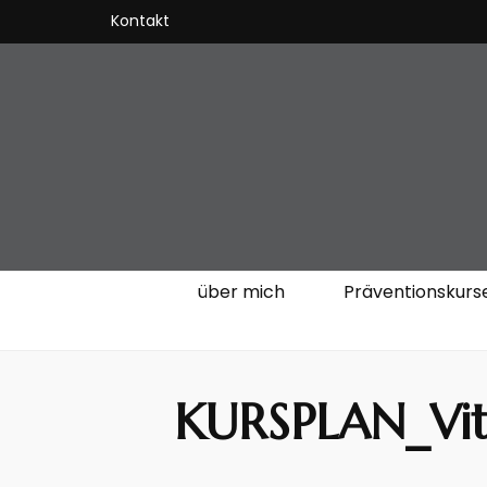
Kontakt
VitalKOach 
Fitness für Körper & Geist
über mich
Präventionskurs
KURSPLAN_Vi