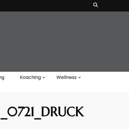
ng
Koaching
Wellness
1_0721_DRUCK