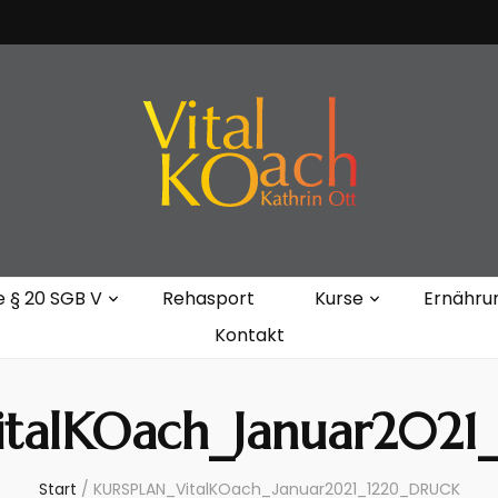
Kathrin Ott
e § 20 SGB V
Rehasport
Kurse
Ernähru
Kontakt
talKOach_Januar202
Start
/
KURSPLAN_VitalKOach_Januar2021_1220_DRUCK