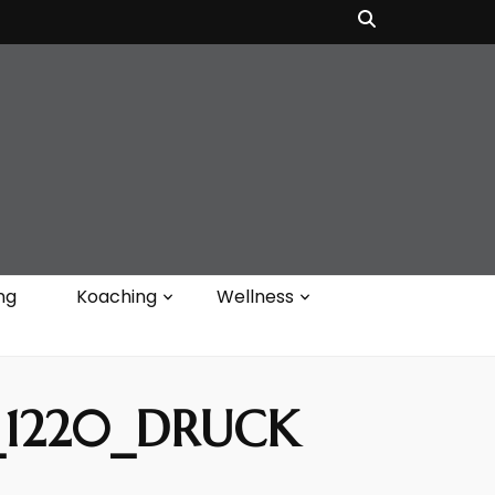
ng
Koaching
Wellness
1_1220_DRUCK