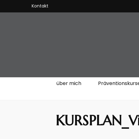
Kontakt
VitalKOach 
Fitness für Körper & Geist
über mich
Präventionskurs
KURSPLAN_Vi