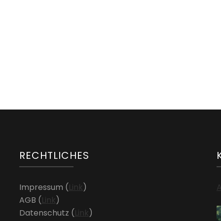
NEWS
Neuer Kursraum ab Nov 2023
RECHTLICHES
Impressum (
Link
)
A
AGB (
Link
)
Datenschutz (
Link
)