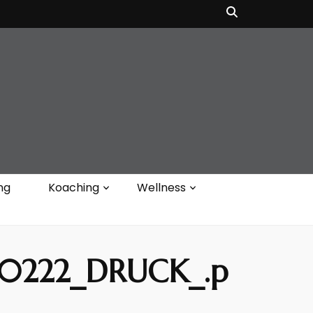
ng
Koaching
Wellness
_0222_DRUCK_.p