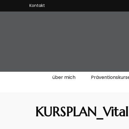
Kontakt
VitalKOach 
Fitness für Körper & Geist
über mich
Präventionskurs
KURSPLAN_Vita