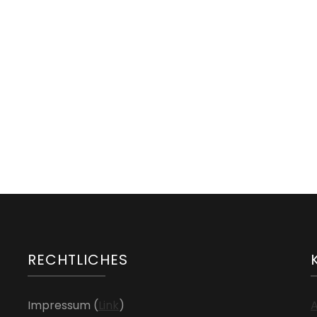
NEWS
Neuer Kursraum ab Nov 2023
RECHTLICHES
Impressum (
Link
)
A