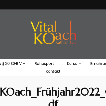
Kathrin Ott
e § 20 SGB V
Rehasport
Kurse
Ernähru
Kontakt
lKOach_Frühjahr2022
df