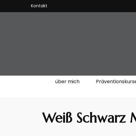
Kontakt
VitalKOach 
Fitness für Körper & Geist
über mich
Präventionskurs
Weiß Schwarz M