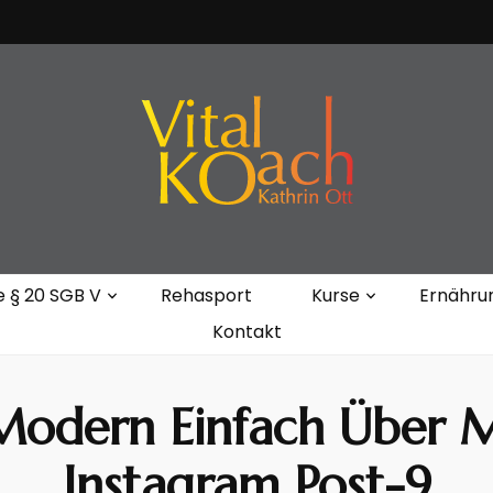
Kathrin Ott
e § 20 SGB V
Rehasport
Kurse
Ernähru
Kontakt
odern Einfach Über M
Instagram Post-9