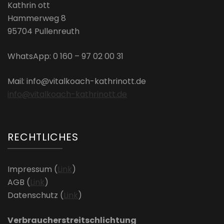
Kathrin ott
Hammerweg 8
95704 Pullenreuth
WhatsApp: 0 160 – 97 02 00 31
Mail: info@vitalkoach-kathrinott.de
info@vitalkoach-kathrinott.de
RECHTLICHES
Impressum (
Link
)
AGB (
Link
)
Datenschutz (
Link
)
Verbraucherstreitschlichtung